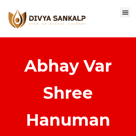
Abhay Var
Shree
Hanuman